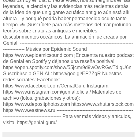
océanos hoy en día. En este video, nos sumergimos en las
leyendas, la ciencia y las evidencias más recientes detrás
de la idea de que un gigante acuático antiguo aún está allí
afuera—y por qué podría haber permanecido oculto tanto
tiempo. 🐙 ¡Suscríbete para más misterios del mar profundo,
teorías sobre criaturas antiguas e increíbles
descubrimientos oceánicos! La animación fue creada por
Genial. --------------------------------------------------------------------------
-------------- Música por Epidemic Sound
https://www.epidemicsound.com ¡Encuentra nuestro podcast
de Genial en Spotify y déjanos una reseña positiva!
https://open.spotify.com/show/55jcmr9d9wOwRGwTdlqU6n
Suscribirse a GENIAL: https://goo.gl/EP7ZgR Nuestras
redes sociales: Facebook:
https://www.facebook.com/GenialGuru Instagram:
https://www.instagram.com/genial.oficial/ Materiales de
archivo (fotos, grabaciones y otros):
https://www.depositphotos.com https://www.shutterstock.com
https://www.eastnews.ru --------------------------------------------------
-------------------------------------- Para ver más videos y artículos,
visita: https://genial.guru/