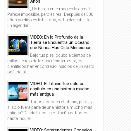
Años
¿Un barco enterrado en la arena?
Parece imposible, pero es real. Después de 500
años perdido en la historia, se ha descubierto
un legendar...
VIDEO: En lo Profundo de la
Tierra se Encuentra un Océano
que Nunca Has Oído Mencionar
Bajo tus pies, oculto a cientos de
millas debajo de la superficie terrestre, los
científicos han encontrado indicios de un vasto
océano at...
VIDEO: El Titanic fue solo un
capítulo en una historia mucho
más antigua
Todos conocen el Titanic, pero ¿y
si solo fuera parte de una historia mucho más
antigua? Desde fallos en el diseño de barcos
hasta inquiet...
VIDEO: Sorprendentes Consejos