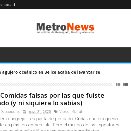
rivacidad
 agujero oceánico en Belice acaba de levantar señales de alerta
Comidas falsas por las que fuiste
o (y ni siquiera lo sabías)
 Desconocido
mayo 31, 2025
Videos
,
Genial
 era cangrejo... es pasta de pescado. Creías que era queso...
e es plástico comestible. Pero el mundo de los impostores