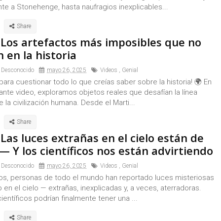
te a Stonehenge, hasta naufragios inexplicables...
 Los artefactos más imposibles que no
 en la historia
 Desconocido
mayo 26, 2025
Videos
,
Genial
para cuestionar todo lo que creías saber sobre la historia! 🌍 En
ante video, exploramos objetos reales que desafían la línea
 la civilización humana. Desde el Marti...
Las luces extrañas en el cielo están de
— Y los científicos nos están advirtiendo
 Desconocido
mayo 26, 2025
Videos
,
Genial
os, personas de todo el mundo han reportado luces misteriosas
 en el cielo — extrañas, inexplicadas y, a veces, aterradoras.
científicos podrían finalmente tener una ...