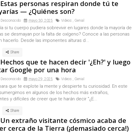
 Estas personas respiran donde tú te
arías — ¿Quiénes son?
 Desconocido
mayo 30, 2025
Videos
,
Genial
a si tu cuerpo pudiera sobrevivir en lugares donde la mayoría de
as se desmayan por la falta de oxígeno? Conoce a las personas
 hacerlo. Desde las imponentes alturas d...
Hechos que te hacen decir '¿Eh?' y luego
tar Google por una hora
 Desconocido
mayo 29, 2025
Videos
,
Genial
ara que te explote la mente y despierte tu curiosidad. En este
 sumergimos en algunos de los hechos más extraños,
tes y difíciles de creer que te harán decir "¿E...
 Un extraño visitante cósmico acaba de
r cerca de la Tierra (¡demasiado cerca!)