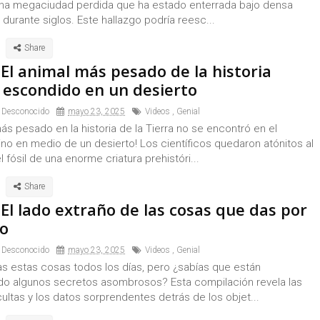
una megaciudad perdida que ha estado enterrada bajo densa
durante siglos. Este hallazgo podría reesc...
El animal más pesado de la historia
 escondido en un desierto
 Desconocido
mayo 23, 2025
Videos
,
Genial
más pesado en la historia de la Tierra no se encontró en el
no en medio de un desierto! Los científicos quedaron atónitos al
l fósil de una enorme criatura prehistóri...
El lado extraño de las cosas que das por
o
 Desconocido
mayo 23, 2025
Videos
,
Genial
zas estas cosas todos los días, pero ¿sabías que están
o algunos secretos asombrosos? Esta compilación revela las
cultas y los datos sorprendentes detrás de los objet...