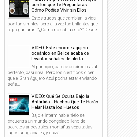
con los que Te Preguntarás
Cómo Podías Vivir sin Ellos
Estos trucos que cambian la vida
son tan simples, pero a la vez tan brillantes que
te preguntarás: "¿Cómo no sabía esto?" Desde
...
VIDEO: Este enorme agujero
oceánico en Belice acaba de
levantar señales de alerta
Al principio, parece un círculo azul
perfecto, casi irreal. Pero los científicos dicen
que el Gran Agujero Azul podría estar enviando
seña...
VIDEO: Qué Se Oculta Bajo la
Antártida - Hechos Que Te Harán
Helar Hasta los Huesos
Bajo el interminable hielo se
encuentra un mundo congelado lleno de
secretos ancestrales, montañas sepultadas,
lagos subglaciales, y quizá...