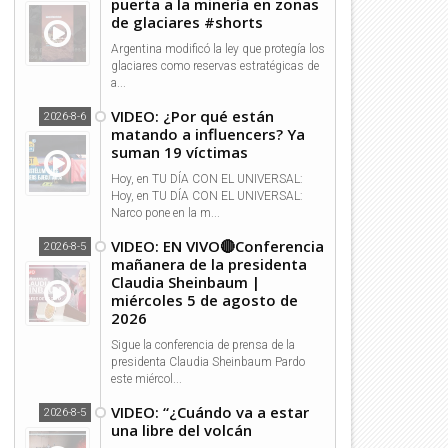
puerta a la minería en zonas
de glaciares #shorts
Argentina modificó la ley que protegía los
glaciares como reservas estratégicas de
a...
VIDEO: ¿Por qué están
2026-8-6
matando a influencers? Ya
suman 19 víctimas
Hoy, en TU DÍA CON EL UNIVERSAL:
Hoy, en TU DÍA CON EL UNIVERSAL:
Narco pone en la m...
VIDEO: EN VIVO🔴Conferencia
2026-8-5
mañanera de la presidenta
Claudia Sheinbaum |
miércoles 5 de agosto de
2026
Sigue la conferencia de prensa de la
presidenta Claudia Sheinbaum Pardo
este miércol...
VIDEO: “¿Cuándo va a estar
2026-8-5
una libre del volcán