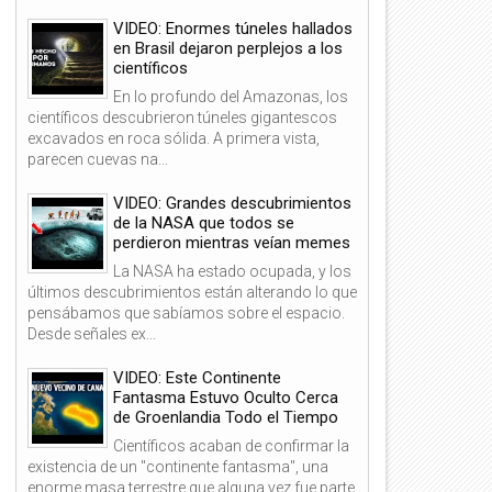
VIDEO: Enormes túneles hallados
en Brasil dejaron perplejos a los
científicos
En lo profundo del Amazonas, los
científicos descubrieron túneles gigantescos
excavados en roca sólida. A primera vista,
parecen cuevas na...
VIDEO: Grandes descubrimientos
de la NASA que todos se
perdieron mientras veían memes
La NASA ha estado ocupada, y los
últimos descubrimientos están alterando lo que
pensábamos que sabíamos sobre el espacio.
Desde señales ex...
VIDEO: Este Continente
Fantasma Estuvo Oculto Cerca
de Groenlandia Todo el Tiempo
Científicos acaban de confirmar la
existencia de un "continente fantasma", una
enorme masa terrestre que alguna vez fue parte