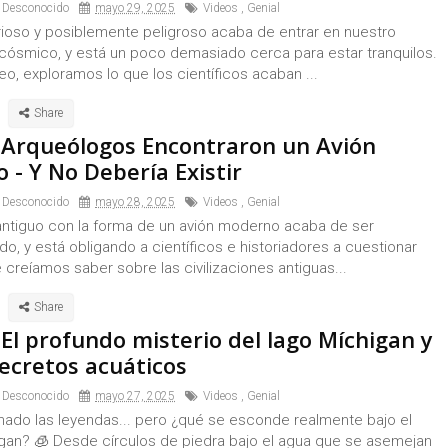
 Desconocido
mayo 29, 2025
Videos
,
Genial
rioso y posiblemente peligroso acaba de entrar en nuestro
 cósmico, y está un poco demasiado cerca para estar tranquilos.
eo, exploramos lo que los científicos acaban ...
 Arqueólogos Encontraron un Avión
 - Y No Debería Existir
 Desconocido
mayo 28, 2025
Videos
,
Genial
antiguo con la forma de un avión moderno acaba de ser
o, y está obligando a científicos e historiadores a cuestionar
 creíamos saber sobre las civilizaciones antiguas...
El profundo misterio del lago Míchigan y
secretos acuáticos
 Desconocido
mayo 27, 2025
Videos
,
Genial
ado las leyendas... pero ¿qué se esconde realmente bajo el
gan? 🧊 Desde círculos de piedra bajo el agua que se asemejan