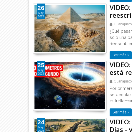
VIDEO:
26
reescr
May
2025
Guanajuato
¿Qué pasarí
solo una pa
Reescribie
Leer más »
VIDEO:
25
está r
May
2025
Guanajuato
Por primera
se desplaza
estrella—si
Leer más »
VIDEO:
24
Días -
May
2025