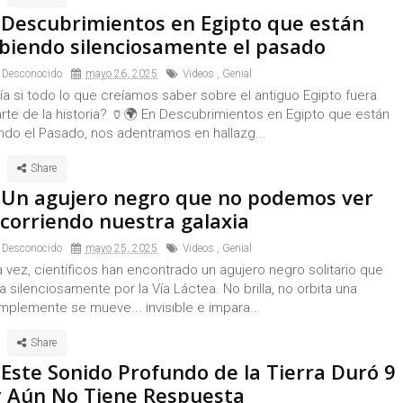
 Descubrimientos en Egipto que están
ibiendo silenciosamente el pasado
 Desconocido
mayo 26, 2025
Videos
,
Genial
a si todo lo que creíamos saber sobre el antiguo Egipto fuera
rte de la historia? 🏺🌍 En Descubrimientos en Egipto que están
ndo el Pasado, nos adentramos en hallazg...
 Un agujero negro que no podemos ver
ecorriendo nuestra galaxia
 Desconocido
mayo 25, 2025
Videos
,
Genial
 vez, científicos han encontrado un agujero negro solitario que
 silenciosamente por la Vía Láctea. No brilla, no orbita una
mplemente se mueve... invisible e impara...
 Este Sonido Profundo de la Tierra Duró 9
 y Aún No Tiene Respuesta