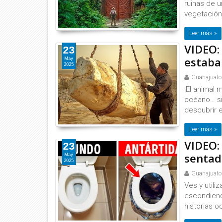
ruinas de 
vegetación 
Leer más »
VIDEO: 
23
estaba
May
2025
Guanajuato
¡El animal 
océano… si
descubrir e
Leer más »
VIDEO: 
23
sentad
May
2025
Guanajuato
Ves y utili
escondiend
historias o