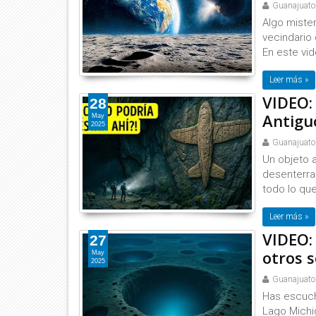
Guanajuato
Algo miste
vecindario
En este vid
Leer más »
VIDEO:
28
Antiguo
May
2025
Guanajuato
Un objeto 
desenterrad
todo lo que
Leer más »
VIDEO: 
27
otros 
May
2025
Guanajuato
Has escuch
Lago Michi