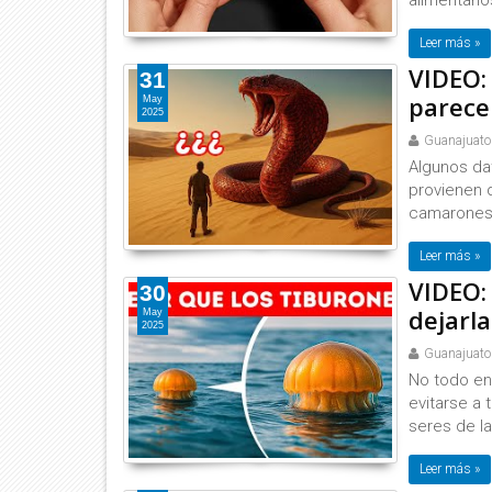
alimentari
Leer más »
VIDEO:
31
parecen
May
2025
Guanajuato
Algunos da
provienen d
camarones 
Leer más »
VIDEO:
30
dejarla
May
2025
Guanajuato
No todo en
evitarse a
seres de la
Leer más »