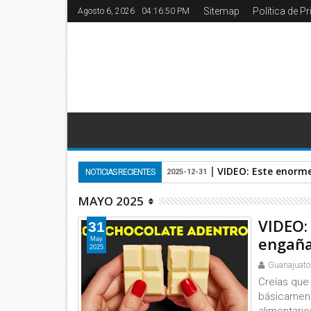
Sitemap
Política de P
Agosto 6, 2026
04:16:52 PM
VIDEO: Este enorme
NOTICIAS RECIENTES
2025-12-31
MAYO 2025
VIDEO: 
31
engañad
May
2025
Guanajuato
Creías que
básicament