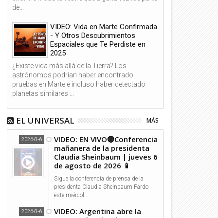
de...
VIDEO: Vida en Marte Confirmada
- Y Otros Descubrimientos
Espaciales que Te Perdiste en
2025
¿Existe vida más allá de la Tierra? Los
astrónomos podrían haber encontrado
pruebas en Marte e incluso haber detectado
planetas similares ...
EL UNIVERSAL
MÁS
VIDEO: EN VIVO🔴Conferencia
2026-8-6
mañanera de la presidenta
Claudia Sheinbaum | jueves 6
de agosto de 2026 📱
Sigue la conferencia de prensa de la
presidenta Claudia Sheinbaum Pardo
este miércol...
VIDEO: Argentina abre la
2026-8-6