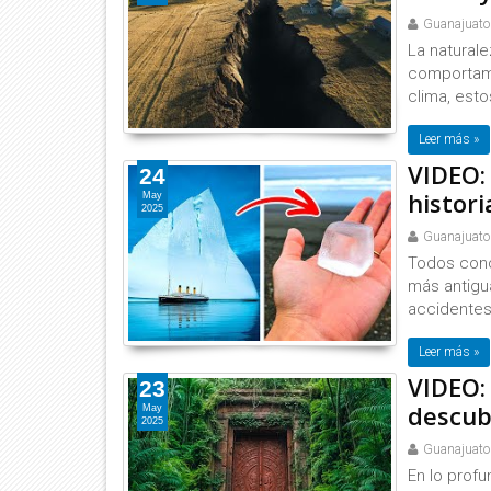
Guanajuato
La natural
comportami
clima, esto
Leer más »
VIDEO: 
24
histor
May
2025
Guanajuato
Todos conoc
más antigu
accidentes 
Leer más »
VIDEO:
23
descubi
May
2025
Guanajuato
En lo profu