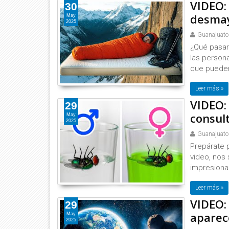
VIDEO:
30
desmay
May
2025
Guanajuato
¿Qué pasarí
las person
que pueden
Leer más »
VIDEO: 
29
consul
May
2025
Guanajuato
Prepárate p
video, nos
impresionan
Leer más »
VIDEO:
29
aparece
May
2025