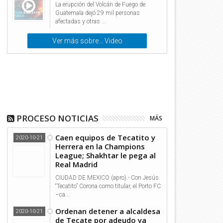
La erupción del Volcán de Fuego de
Guatemala dejó 29 mil personas
afectadas y otras ...
Ver más sobre... Video
PROCESO NOTICIAS
MÁS
Caen equipos de Tecatito y
2020-10-21
Herrera en la Champions
League; Shakhtar le pega al
Real Madrid
CIUDAD DE MEXICO (apro).- Con Jesús
“Tecatito” Corona como titular, el Porto FC
–ca...
Ordenan detener a alcaldesa
2020-10-21
de Tecate por adeudo ya