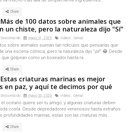
os va mucho más allá de simplemente ingredientes...
 Más de 100 datos sobre animales que
 un chiste, pero la naturaleza dijo "Sí"
 Desconocido
mayo 31, 2025
Videos
,
Genial
tos sobre animales suenan tan ridículos que pensarías que
e una escena cómica, ¡pero la naturaleza dijo "¡sí!" 😂 Desde
que golpean como un boxeador hasta ra...
 Estas criaturas marinas es mejor
s en paz, y aquí te decimos por qué
 Desconocido
mayo 30, 2025
Videos
,
Genial
 el océano quiere ser tu amigo, y algunas criaturas deben
 toda costa. Desde depredadores venenosos hasta extraños
s profundidades marinas, estas son las criaturas más...