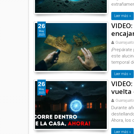
extrañamen
Leer más »
VIDEO:
26
encajan
May
2025
Guanajuato
¡Prepárate 
este alucin
temporal de
Leer más »
VIDEO: 
26
vuelta 
May
2025
Guanajuato
Durante añ
destellando
Ahora, los 
Leer más »