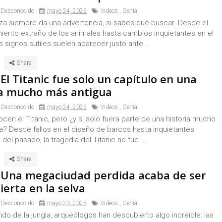
 Desconocido
mayo 24, 2025
Videos
,
Genial
eza siempre da una advertencia, si sabes qué buscar. Desde el
ento extraño de los animales hasta cambios inquietantes en el
s signos sutiles suelen aparecer justo ante...
El Titanic fue solo un capítulo en una
ia mucho más antigua
 Desconocido
mayo 24, 2025
Videos
,
Genial
en el Titanic, pero ¿y si solo fuera parte de una historia mucho
a? Desde fallos en el diseño de barcos hasta inquietantes
del pasado, la tragedia del Titanic no fue ...
 Una megaciudad perdida acaba de ser
erta en la selva
 Desconocido
mayo 23, 2025
Videos
,
Genial
ndo de la jungla, arqueólogos han descubierto algo increíble: las